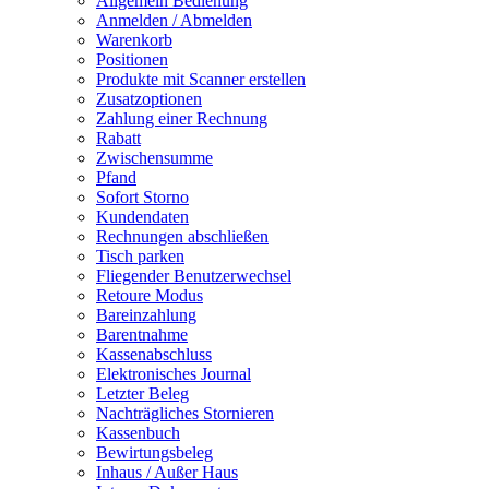
Allgemein Bedienung
Anmelden / Abmelden
Warenkorb
Positionen
Produkte mit Scanner erstellen
Zusatzoptionen
Zahlung einer Rechnung
Rabatt
Zwischensumme
Pfand
Sofort Storno
Kundendaten
Rechnungen abschließen
Tisch parken
Fliegender Benutzerwechsel
Retoure Modus
Bareinzahlung
Barentnahme
Kassenabschluss
Elektronisches Journal
Letzter Beleg
Nachträgliches Stornieren
Kassenbuch
Bewirtungsbeleg
Inhaus / Außer Haus