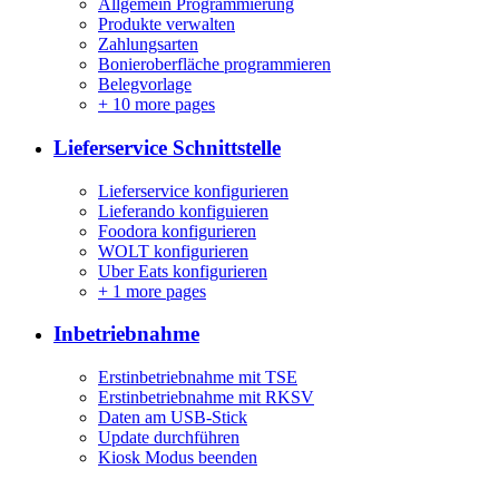
Allgemein Programmierung
Produkte verwalten
Zahlungsarten
Bonieroberfläche programmieren
Belegvorlage
+
10 more pages
Lieferservice Schnittstelle
Lieferservice konfigurieren
Lieferando konfiguieren
Foodora konfigurieren
WOLT konfigurieren
Uber Eats konfigurieren
+
1 more pages
Inbetriebnahme
Erstinbetriebnahme mit TSE
Erstinbetriebnahme mit RKSV
Daten am USB-Stick
Update durchführen
Kiosk Modus beenden