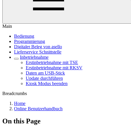
Main
Bedienung
Programmierung
Digitaler Beleg von asello
Lieferservice Schnittstelle
Inbetriebnahme
Erstinbetriebnahme mit TSE
Erstinbetriebnahme mit RKSV
Daten am USB-Stick
Update durchführen
Kiosk Modus beenden
Breadcrumbs
Home
Online Benutzerhandbuch
On this Page