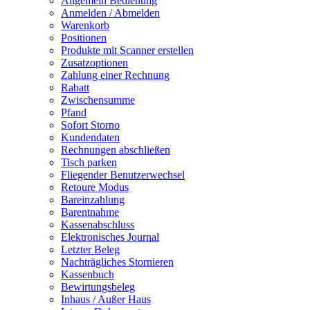
Allgemein Bedienung
Anmelden / Abmelden
Warenkorb
Positionen
Produkte mit Scanner erstellen
Zusatzoptionen
Zahlung einer Rechnung
Rabatt
Zwischensumme
Pfand
Sofort Storno
Kundendaten
Rechnungen abschließen
Tisch parken
Fliegender Benutzerwechsel
Retoure Modus
Bareinzahlung
Barentnahme
Kassenabschluss
Elektronisches Journal
Letzter Beleg
Nachträgliches Stornieren
Kassenbuch
Bewirtungsbeleg
Inhaus / Außer Haus