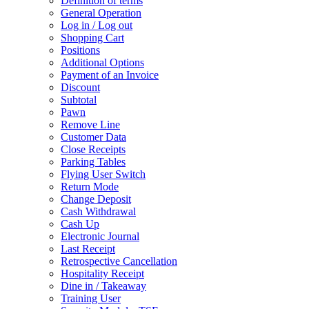
Definition of terms
General Operation
Log in / Log out
Shopping Cart
Positions
Additional Options
Payment of an Invoice
Discount
Subtotal
Pawn
Remove Line
Customer Data
Close Receipts
Parking Tables
Flying User Switch
Return Mode
Change Deposit
Cash Withdrawal
Cash Up
Electronic Journal
Last Receipt
Retrospective Cancellation
Hospitality Receipt
Dine in / Takeaway
Training User